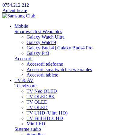
0754.212.212
Autentificare
Mobile
Smartwatch si Wearables
Galaxy Watch Ultra
Galaxy Watch9
Galaxy Buds4 | Galaxy Buds4 Pro
Galaxy Fit3
Accesorii
Accesorii telefoane
Accesorii smartwatch si wearables
Accesorii tablete
TV & AV
Televizoare
TV Neo QLED
TV QLED 8K
TV QLED
TV OLED
TV UHD (Ultra HD)
TV Full HD si HD
MiniLED
Sisteme audio
Soundbar