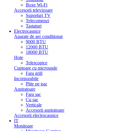
Boxe Wi-Fi
Accesorii televizoare
Suporturi TV
Telecomenzi
Tastaturi
Electrocasnice
Aparate de aer conditionat
9000 BTU
12000 BTU
18000 BTU
Hote
Telescopice
Cuptoare cu microunde
Fara grill
Incorporabile
Plite pe gaz
Aspiratoare
Fara sac
Cu sac
Verticale
Accesorii aspiratoare
Accesorii electrocasnice
IT
Monitoare